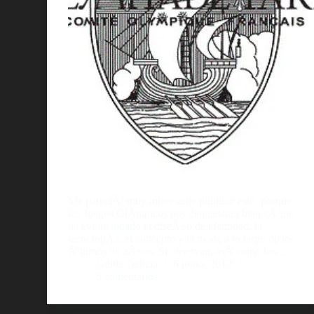
Me pareciÃ³ muy interesante publicar esto, porque
los Juegos OlÃ­mpicos nos demuestran bien cÃ³mo
ha evolucionado el diseÃ±o de identidad, la
tecnologÃ­a, el concepto y la moda a lo largo de los
Ãºltimos 90 aÃ±os. Si observan, asÃ­ como los…
Guille Delicia
6 junio, 2012
5 comentarios