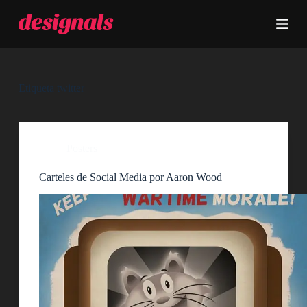
S
a
l
t
a
r
a
Etiqueta
twitter
l
c
o
n
t
Posters
e
n
Carteles de Social Media por Aaron Wood
i
d
o