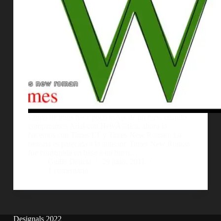
Como hicimos hace poco mÃ¡s de un mes, cuando
comparamos Arial con HelvÃ©tica, ahora lo
hacemos con Times LT y Times New Roman. La
historia es parecida a la anterior, Times New Roman
fue construida en base a un buen…
Guille Delicia
29 julio, 2011
1 comentario
Designals 2022