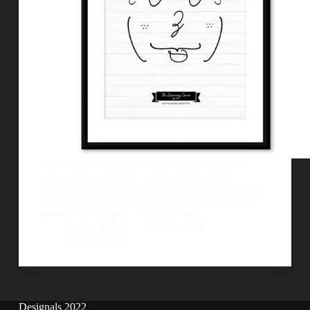
El portuguÃ©s Tiago Pinto realizÃ³ una serie de
caras humanas hechas con tipografÃ­a. Este
diseÃ±ador radicado en Amsterdam, juega con los
signos de puntuaciÃ³n para componer rostros, de
manera divertida pero eficaz a la vez.
Guille Delicia
27 julio, 2012
1 comentario
Designals 2022