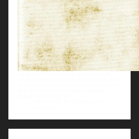
Siempre es Ãºtil tener texturas de papel para las
grÃ¡ficas que necesitemos. A veces para hacer notar
un papel o a veces, sÃ³lo para conservar la textura
particular y rugosa propia de estos elementos. AcÃ¡
un pack para descargar las…
Guille Delicia
30 septiembre, 2011
3 comentarios