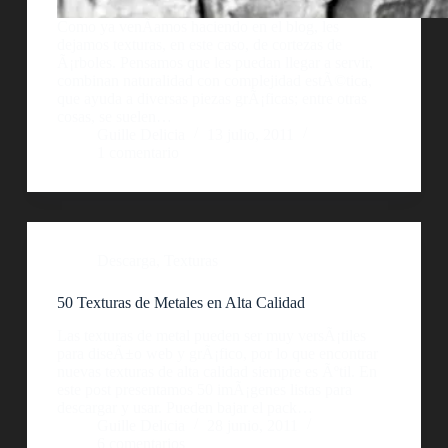
Como ya venÃ­amos haciendo en el blog, les
dejamos texturas, en este caso, de cortezas de
Ã¡rboles. Pensamos que les puedan llegar a servir,
combinan naturalidad con complejidad estÃ©tica,
que ayuda a diversas piezas grÃ¡ficas; entre otras
cosas, se suelen…
Guille Delicia
13 julio, 2011
1 comentario
Descarga
,
Texturas
50 Texturas de Metales en Alta Calidad
Las texturas de metal pueden ser muy versÃ¡tiles
para diseÃ±o web y grÃ¡fico, por lo que encontrar
nuevas texturas de alta calidad siempre es Ãºtil. En
este post presentamos 50 imÃ¡genes listas para
descargar y usar. Pueden bajar el pack…
Guille Delicia
28 junio, 2011
6 comentarios