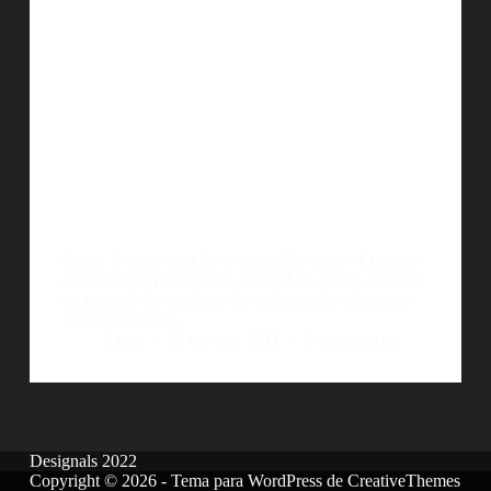
Como Ãºltimo post de la seguidilla sobre «El color»
que venimos publicando estos dÃ­as, vamos a hablar
un poco de La rueda de los colores y los diferentes
tipos de mezclas.
Luca
28 febrero, 2011
6 comentarios
Designals 2022
Copyright © 2026 - Tema para WordPress de
CreativeThemes