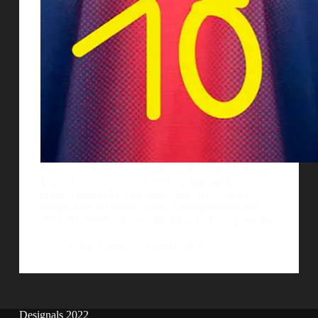
Una joven mujer con sÃ­ndrome de Down,Â Anna
Vives de 27 aÃ±os, concretÃ³ y digitalizÃ³ su
propia tipografÃ­a a mediados del 2012 con un
equipo que ella misma formÃ³ en septiembre del
2011. El objetivo de esta iniciativa fuÃ© representar
a…
Lucas Prieto
21 mayo, 2013
Designals 2022