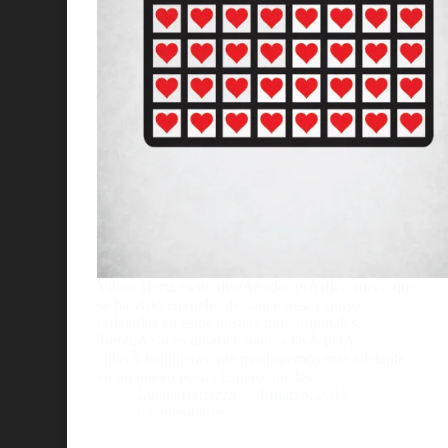
Viktor Hertz es un diseÃ±ador grÃ¡fico sueco que
se ha visto envuelto de canciones, y quiso
reflejarlas en estos posters muy originales.
TambiÃ©n es un aficionado a lasÂ pelÃ­
culasÂ taquilleras que mostraremos mas adelante
en un nuevo post. | Espero que les…
Lucila Bertazza
1 marzo, 2012
8 comentarios