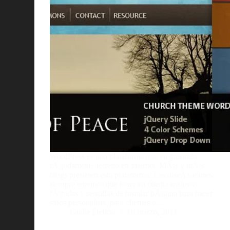
WordPress es una plataforma que va ganando
rÃ¡pidamente terreno en internet. MÃ¡s y mÃ¡s
blogs prefieren esta plataforma. Los diseÃ±adores,
siempre tenemos que tener en cuenta maneras
rÃ¡pidas y sencillas de instalar pÃ¡gina para hacer
sitios personaleas, para clientes o…
Guille Delicia
10 marzo, 2011