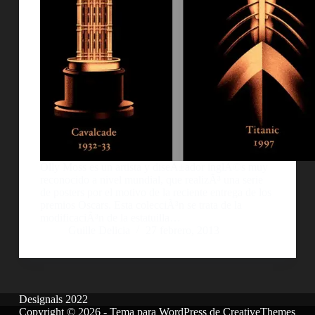
Olly Moss es un artista y diseÃ±ador inglÃ©s muy
reconocido a nivel mundial, que realizÃ³ una serie
de posters por el motivo de la reciente entrega de los
premios Oscars. Esta colecciÃ³n se trata de la
modificaciÃ³n de la estatuilla…
Guille Delicia
27 febrero, 2013
Designals 2022
Copyright © 2026 - Tema para WordPress de
CreativeThemes