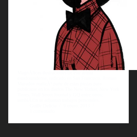
MagnÃ­ficas ilustraciones de este artista
estadounidense, radicado en San Francisco. Roman
Muradov realizÃ³ parte de estas piezas para
publicarse en los diarios The New Yorker, New York
Times, Wall Street Journal y GQ entre otros;
tambiÃ©n se adjuntan trabajos personales.
Guille Delicia
9 enero, 2013
1 comentario