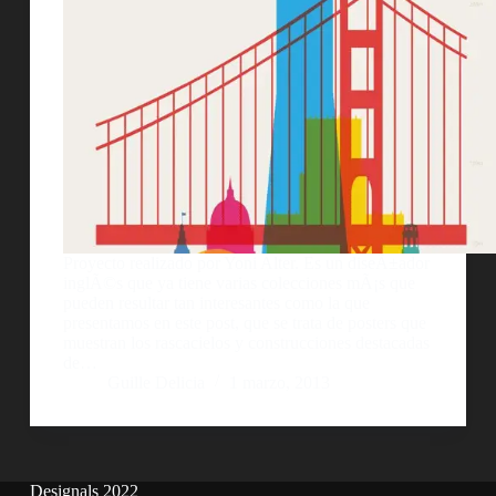
Proyecto realizado por Yoni Alter. Es un diseÃ±ador
inglÃ©s que ya tiene varias colecciones mÃ¡s que
pueden resultar tan interesantes como la que
presentamos en este post, que se trata de posters que
muestran los rascacielos y construcciones destacadas
de…
Guille Delicia
1 marzo, 2013
Designals 2022