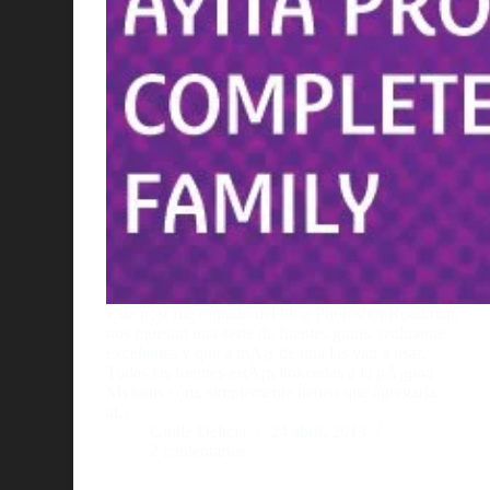
Este post fue tomado del blog PhotoshopRoadmap,
nos muestra una serie de fuentes gratis, realmente
excelentes y que a mÃ¡s de una las van a usar.
Todas las fuentes estÃ¡n linkeadas a la pÃ¡gina
Myfonts.com, simplemente tienen que agregarla
al…
Guille Delicia
24 abril, 2013
2 comentarios