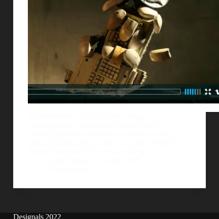
El stop motion es un mÃ©todo antiguo y
probablemente obsoleto, pero como todo lo
tecnolÃ³gicamente atrasado, se vuelve un arte, y
tiene un encanto que no nos da, en este ejemplo, la
filmaciÃ³n digital. Tal es el caso de las…
Guille Delicia
2 junio, 2011
2 comentarios
Designals 2022