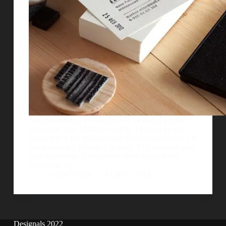
Les presentamos un diseÃ±o de identidad para el
sommelier ruso Markov Anatoly. El diseÃ±o y la
manufactura fue realizado por Emelyanov Pavel, y la
fotografÃ­a por Pleshkov Andrey. El formato elegido
para representar la identidad, es mediante sellos.
Realmente un…
Guille Delicia
13 junio, 2012
Designals 2022