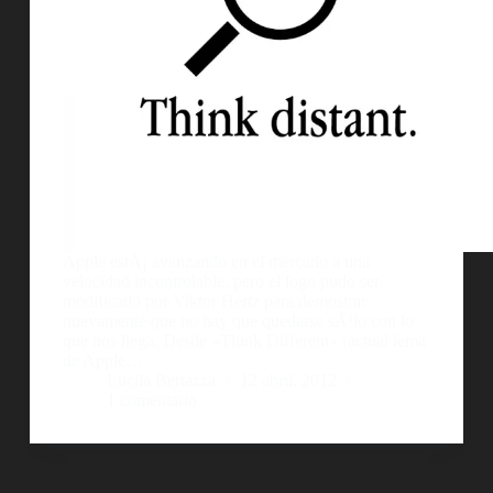
Apple estÃ¡ avanzando en el mercado a una
velocidad incontrolable, pero el logo pudo ser
modificado por Viktor Hertz para demostrar
nuevamente que no hay que quedarse sÃ³lo con lo
que nos llega. Desde «Think Different» (actual lema
de Apple…
Lucila Bertazza
12 abril, 2012
1 comentario