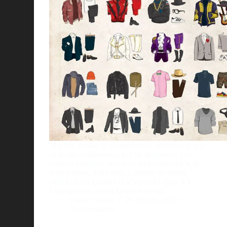
Muchos artistas se caraterizaron, ademÃ¡s de por
su propio virtuosismo, por su apariencia. Les
traemos entonces, una muy linda colecciÃ³n de
ilustraciones, dedicadas a mostrar en forma
simbÃ³lica a grandes mÃºsicos del siglo XX.
Estos posters fueron llevados a cabo…
Guille Delicia
28 febrero, 2012
3 comentarios