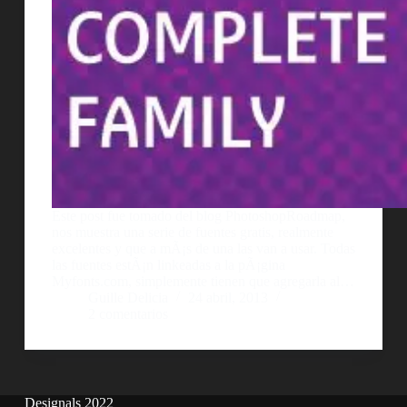
Este post fue tomado del blog PhotoshopRoadmap,
nos muestra una serie de fuentes gratis, realmente
excelentes y que a mÃ¡s de una las van a usar. Todas
las fuentes estÃ¡n linkeadas a la pÃ¡gina
Myfonts.com, simplemente tienen que agregarla al…
Guille Delicia
24 abril, 2013
2 comentarios
Designals 2022