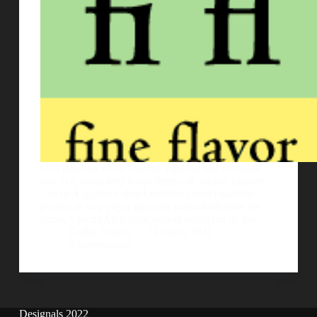
Una ligadura es un caracter especial que combina
dos (o a veces tres) letras dentro de mismo caracter.
Los tipÃ³grafos o diseÃ±adores crean ligaduras
porque se ven mejor que unir individualmente las
letras, y tambiÃ©n soluciona el problema de que…
Guille Delicia
24 mayo, 2011
5 comentarios
Designals 2022