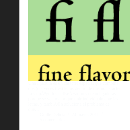
Una ligadura es un caracter especial que combina
dos (o a veces tres) letras dentro de mismo caracter.
Los tipÃ³grafos o diseÃ±adores crean ligaduras
porque se ven mejor que unir individualmente las
letras, y tambiÃ©n soluciona el problema de
que…
Guille Delicia
24 mayo, 2011
5 comentarios