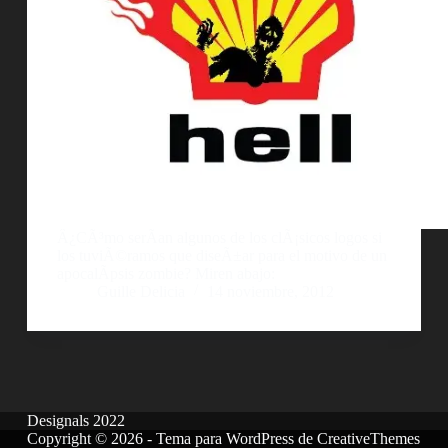
Â¿CÃ³mo serÃ­an algunos de los clÃ¡sicos logos si
los tuviÃ©ramos que diseÃ±ar para el motivo de un
apocalÃ­psis zombie? Miren abajo:
Guille Delicia
14 noviembre, 2012
Designals 2022
Copyright © 2026 - Tema para WordPress de
CreativeThemes