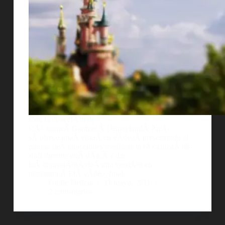
Con la direcciÃ³n de
CÃ©ranneÂ Gantzer,Â DisneylandÂ ParÃ­
sÂ ofrece unaÂ vistaÂ en vÃ­deoÂ presentando al
parque deÂ atracciones mediante la tÃ©cnicaÂ tilt-
shift durante unÂ dÃ­a,Â y dar
laÂ impresiÃ³nÂ deÂ una versiÃ³n en
miniatura.Â ElÂ vÃ­deo, final.
Guille Delicia
11 mayo, 2011
2 comentarios