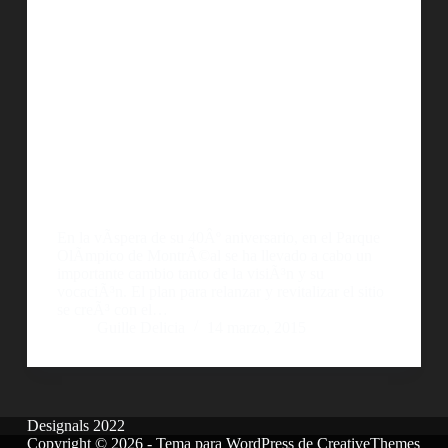
En la vÃ­spera de su 40Âº aniversario, en el Parque
OlÃ­mpico de MontrÃ©al se ha llevado a cabo un
importante cambio tanto de la visiÃ³n y su
vocaciÃ³n. El plan para relanzar y revitalizar el sitio
se creÃ³ con el…
Guille Delicia
14 marzo, 2015
Designals 2022
Copyright © 2026 - Tema para WordPress de
CreativeThemes