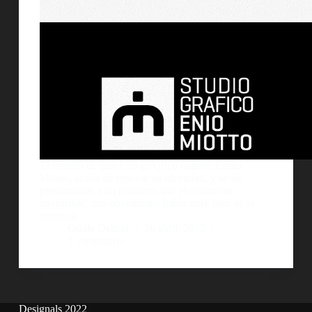
El estudio de diseÃ±o grÃ¡fico italiano Ennio
Miotto, acaba de renovar su identidad, y se las
presentamos a un producto que es realmente
envidiable, que obviamente habla muy bien de la
empresa.
Guille Delicia
26 abril, 2012
1 comentario
Designals 2022