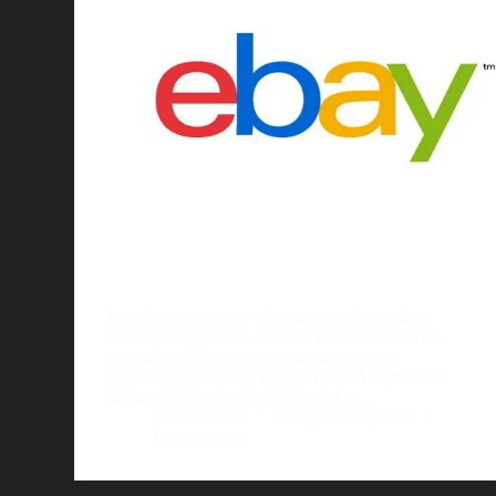
Para los muchos que piensan que eBay estaba
bastante relegado en cuanto a tema identidad de
marca, hoy les traigo una buena noticia: a
mediados de Octubre eBay ya estarÃ­a aplicando
su nuevo logo e imagen en su sitio y…
Guille Delicia
14 septiembre, 2012
1 comentario