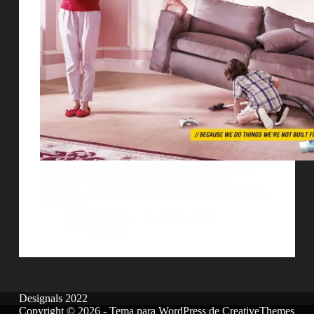
Nueva colecciÃ³n de publicidades creativas, que
aunque muchos piensan que ya estÃ¡ todo
inventado, estas imÃ¡genes demuestran lo contrario,
a disfrutar!
Guille Delicia
6 octubre, 2011
5 comentarios
Designals 2022
Copyright © 2026 - Tema para WordPress de
CreativeThemes