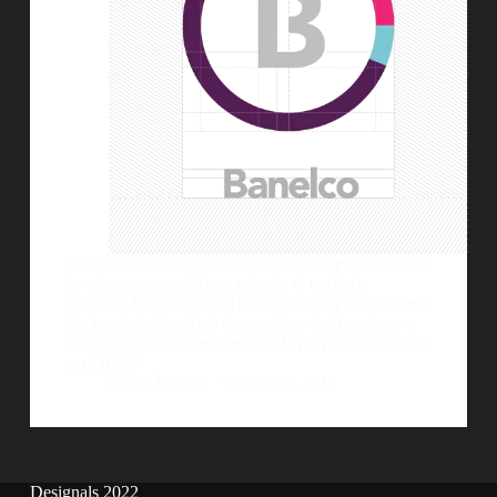
Banelco es una empresa argentina que posee una red
de cajeros automÃ¡ticos en todo el territorio
nacional. En el aÃ±o 2010 organizaron el Concurso
Nacional de Identidad Corporativa de Banelco y a
continuaciÃ³n les presentamos la propuesta realizada
por DHNN…
Guille Delicia
8 febrero, 2013
Designals 2022