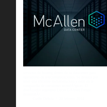
McAllen DC es una compaÃ±Ã­a que ofrece
servicios de hosting dentro de su datacenter para
operadores de telecomunicaciones. Se destaca por
tener una eficiente insfraestructura y estar en la
vanguardia de cuestiones tecnolÃ³gicas. El
diseÃ±ador argentino Lucas GÃ³mez Freige,
desarrollÃ³…
Guille Delicia
20 febrero, 2014