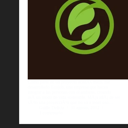
Como parte de un proyecto acadÃ©mico, fue
desarrollado Ecojob, una empresa que hacen
integrar a las personas con el ambiete, creando
asÃ­ un modo de vida sostenible. MÃ¡s allÃ¡ de ser
sÃ³lo una proyecciÃ³n que no va a tener uso…
Guille Delicia
31 agosto, 2012
1 comentario