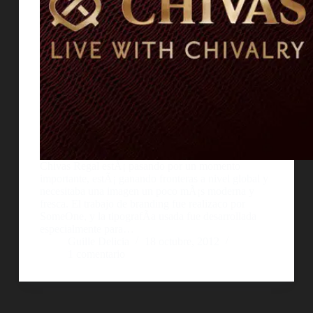
Chivas Regal estÃ¡ pasando por un momento
importante, estÃ¡ ganando fronteras a nivel global y
necesitaba una imagen un poco mÃ¡s moderna y
fresca. El trabajo de branding fue realizaco por
SomeOne, y la tipografÃ­a usada fue desarrollada
especialmente para…
Guille Delicia
18 octubre, 2012
1 comentario