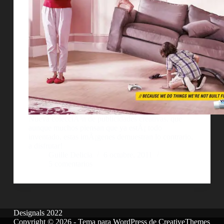
Nueva colecciÃ³n de publicidades creativas, que
aunque muchos piensan que ya estÃ¡ todo
inventado, estas imÃ¡genes demuestran lo contrario,
a disfrutar!
Guille Delicia
6 octubre, 2011
5 comentarios
Designals 2022
Copyright © 2026 - Tema para WordPress de
CreativeThemes