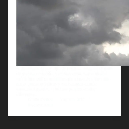
A diferencia de otro tipo de texturas, estas no se usan
de manera de fondo, o incluso como trama misma,
mÃ¡s bien utilizamos nubes para cuando queremos
hacer piezas grÃ¡ficas y necesitamos emular
espacios naturales, o incluso pueden emular
diferentes…
Guille Delicia
5 agosto, 2011
8 comentarios