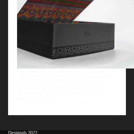
Nike encargÃ³ crear toda una campaÃ±a para el
«Mes Negro de la Historia», la cual es precisamente
una colecciÃ³n de productos. El trabajo incluyÃ³
diseÃ±o de marca, elementos de impresiÃ³n,
packaging y direcciÃ³n de fotografÃ­a. La idea
principal a desarrollar…
Guille Delicia
18 julio, 2012
Designals 2022