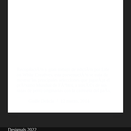
RecopilaciÃ³n y gran trabajo de ediciÃ³n por Life
on White Creatives, esta presentaciÃ³n se trata de
mostrar las principales selecciones que jugarÃ¡n el
prÃ³ximo Mundial de FÃºbtol, a travÃ©s de sus
razas de perro originarias con la camiseta del paÃ­s.
…
Guille Delicia
12 marzo, 2014
Designals 2022