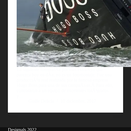
La siguiente fotografÃ­a por mas extraÃ±o que
parezca hoy en dÃ­a, no es un fotomontaje. Fue una
producciÃ³n real realizada por la famosa empresa
Hugo Boss para una de sus campaÃ±as.Â Para ello,
contrataron a un equipo de excelentes fotÃ³grafos
y…
Guille Delicia
10 diciembre, 2017
Designals 2022