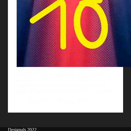
Una joven mujer con sÃ­ndrome de Down,Â Anna
Vives de 27 aÃ±os, concretÃ³ y digitalizÃ³ su
propia tipografÃ­a a mediados del 2012 con un
equipo que ella misma formÃ³ en septiembre del
2011. El objetivo de esta iniciativa fuÃ© representar
a…
Lucas Prieto
21 mayo, 2013
Designals 2022