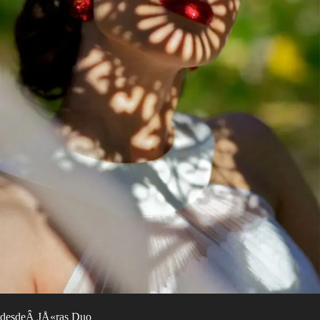
desdeÂ JÅ«ras Duo