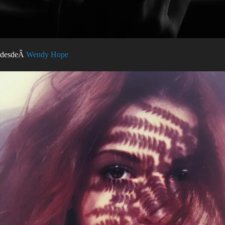
desdeÂ
Wendy Hope