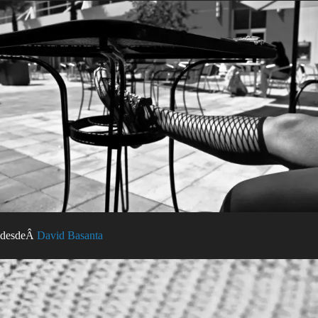
desdeÂ
David Basanta