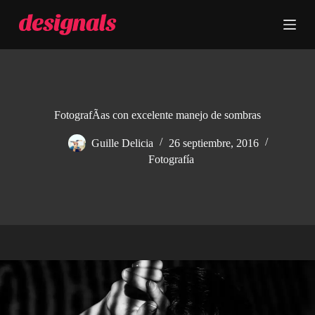
S
a
l
t
a
r
a
l
c
FotografÃ­as con excelente manejo de sombras
o
n
Guille Delicia
26 septiembre, 2016
t
Fotografía
e
n
i
d
o