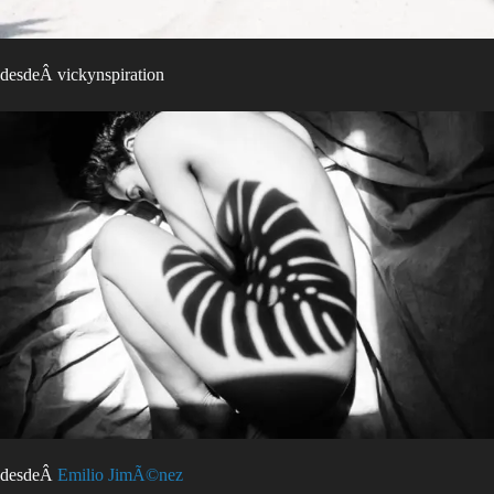
desdeÂ vickynspiration
desdeÂ
Emilio JimÃ©nez