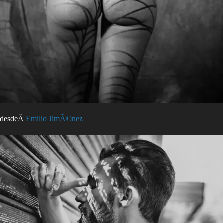
desdeÂ
Emilio JimÃ©nez