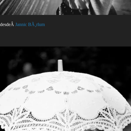
desdeÂ
Jannic BÃ¸rlum