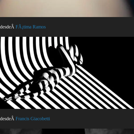
desdeÂ
FÃ¡tima Ramos
desdeÂ
Francis Giacobetti