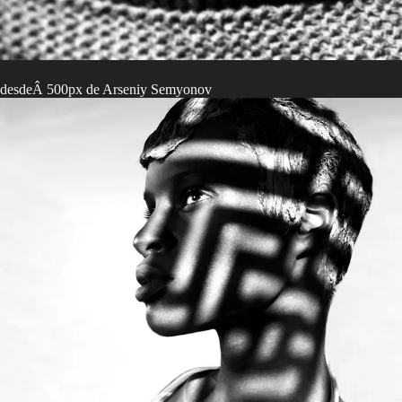
desdeÂ 500px de Arseniy Semyonov