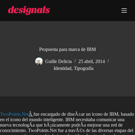
S
a
l
t
a
r
a
l
c
Propuesta para marca de IBM
o
n
Guille Delicia
25 abril, 2014
t
Identidad
,
Tipografía
e
n
i
d
o
TwoPoints.Net
Â
fue encargado de diseÃ±ar un icono de IBM, basado
en el icono del mundo inteligente. IBM necesitaba comunicar una
nueva tecnologÃ­a que bÃ¡sicamente podrÃ­a mejorar una red de
conocimiento. TwoPoints.Net fue a travÃ©s de las diversas etapas del