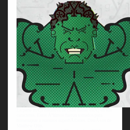
La parte mÃ¡s distintiva de cada fuente estÃ¡ en sus
caracteres. Estos Ãºltimos fueron tomados para
homenajear a nuestros superhÃ©roes. DiseÃ±os de
Matthew Olin.