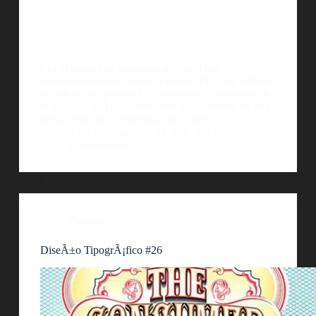
Les dejamos este excelente artÃ­culo que
encontramos en la web de Paredro. El Ã¡rea editorial
es una de las ramas mÃ¡s completas y complejas en
el diseÃ±o grÃ¡fico. Requiere no solamente de una
buena dosis de creatividad, sino conocer y…
AlejoBergmann
23 abril, 2013
1 comentario
Tipografía
DiseÃ±o TipogrÃ¡fico #26