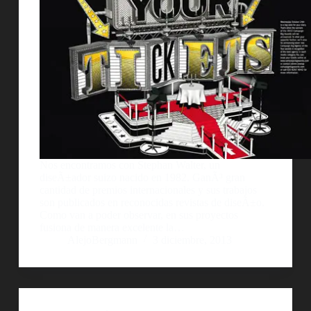
Nos encontramos con Stephan Walter, un
diseÃ±ador suizo nacido en 1982. GanÃ³ gran
cantidad de premios internacionales y sus trabajos
son publicados en reconocidas revistas de diseÃ±o.
Como van a poder observar, en sus proyectos
fusiona de manera excelente la…
AlejoBergmann
3 diciembre, 2013