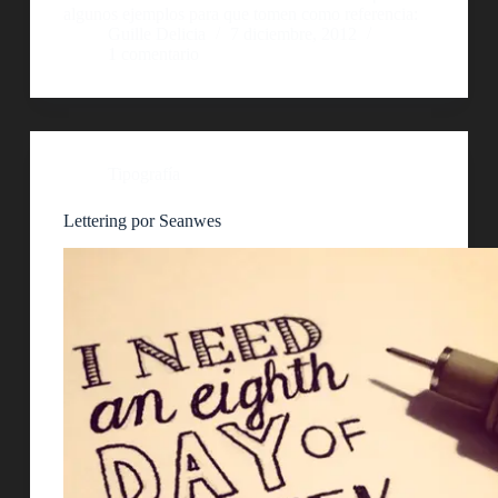
algunos ejemplos para que tomen como referencia:
Guille Delicia
7 diciembre, 2012
1 comentario
Tipografía
Lettering por Seanwes