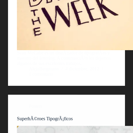
Sean McCabe es un diseÃ±ador de tipografÃ­as y
maestro del lettering. A continuaciÃ³n les dejamos
algunos de sus excelentes trabajos.
AlejoBergmann
4 diciembre, 2012
1 comentario
Posters
SuperhÃ©roes TipogrÃ¡ficos