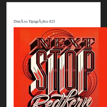
Tipografía
DiseÃ±o TipogrÃ¡fico #25