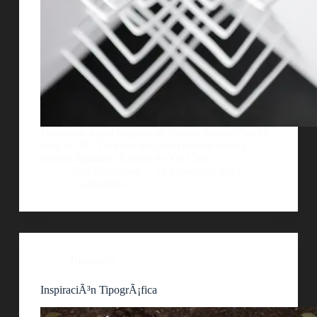
Utilizando papel plegado se crearon tipografÃ­as fÃ­
sicas en 3D. De estas surgieron derivaciones a
fuentes digitales. Trabajo de Xie Chen
AlejoBergmann
11 diciembre, 2012
1 comentario
Tipografía
InspiraciÃ³n TipogrÃ¡fica