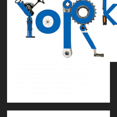
Proyecto de investigaciÃ³n tipogrÃ¡fica montado
con piezas de bicicletas. El objetivo es crear un
alfabeto, montar palabras y componer carteles con
las imÃ¡genes de cadÃ¡veres, una colecciÃ³n de
fotografÃ­as de bicicletas abandonadas alrededor del
mundo. Exhibida por primera vez en…
AlejoBergmann
20 agosto, 2013