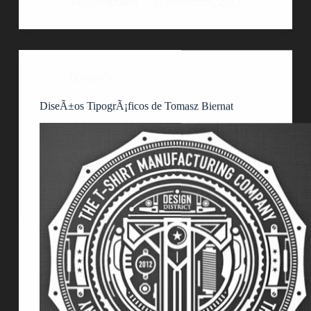
AlejoBergmann
27 noviembre, 2012
Tipografía
DiseÃ±os TipogrÃ¡ficos de Tomasz Biernat