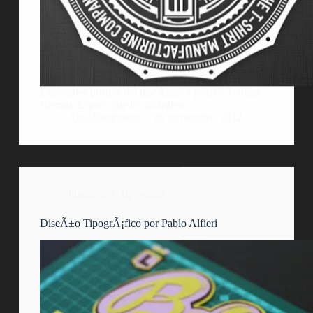
Excelentes posters del diseÃ±ador polaco Tomasz
Biernat. Espero que los disfruten.
AlejoBergmann
26 noviembre, 2012
Ilustración
,
Tipografía
DiseÃ±o TipogrÃ¡fico por Pablo Alfieri