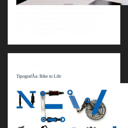
Hat Trick Design es un estudio multidisciplinar,
fundado en 2001 con sede en Londres. El equipo de
Jim Shuterland, director creativo de Hat Trick,
desarrollÃ³ un ajedrez tipogrÃ¡fico, en el que cada
pieza estÃ¡ representada por la inicial de su…
AlejoBergmann
16 septiembre, 2013
Tipografía
TipografÃ­a: Bike to Life