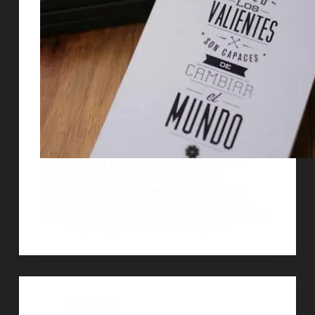
La Papelera de Reciclaje afirma que le gustan
muchas cosas del diseÃ±o, entre ellas la
experimentaciÃ³n, la sÃ­ntesis de un logo, los
laboratorios de tendencia, romper reglas, mesclar
tipografÃ­as, probar, equivocarse, volver a intentarlo.
AlejoBergmann
15 febrero, 2013
Tipografía