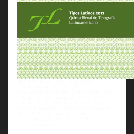
Tipos Latinos Es un espacio tipogrÃ¡fico
internacional integrado por 13 paÃ­ses
latinoamericanos: Argentina, Bolivia, Brasil, Chile,
Colombia, Cuba, Ecuador, Guatemala, MÃ©xico,
Paraguay, PerÃº, Uruguay y Venezuela. Su
propÃ³sito principal es llevar a cabo la Bienal de
TipografÃ­a Latinoamericana, que en…
AlejoBergmann
13 mayo, 2013
1 comentario