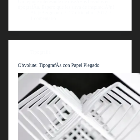
Un rejunte interesante de diseÃ±os basados en
tipografÃ­a. Espero que les sirva de inspiraciÃ³n!
AlejoBergmann
17 diciembre, 2012
1 comentario
Tipografía
Obvolute: TipografÃ­a con Papel Plegado