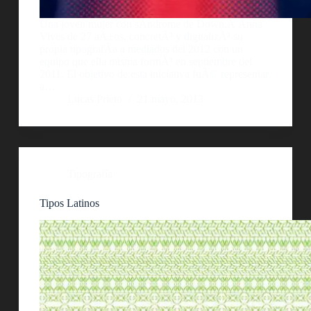
Una joven mujer con sÃ­ndrome de Down,Â Anna
Vives de 27 aÃ±os, concretÃ³ y digitalizÃ³ su
propia tipografÃ­a a mediados del 2012 con un
equipo que ella misma formÃ³ en septiembre del
2011. El objetivo de esta iniciativa fuÃ© representar
a…
Lucas Prieto
21 mayo, 2013
Tipografía
Tipos Latinos