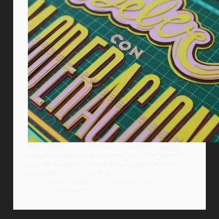
Pablo Alfieri es un diseÃ±ador argentino de gran
trayectoria que vive en Buenos Aires. Nos pareciÃ³
muy interesante esta serie de imÃ¡genes, a la vez
que sirven de inspiraciÃ³n.
Guille Delicia
9 noviembre, 2012
2 comentarios