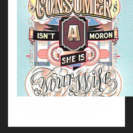
Un compilado de interesantes posters y diseÃ±os
basados en tipografÃ­a para inspirarnos, espero que
les guste.
AlejoBergmann
16 abril, 2013