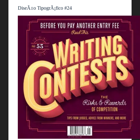
DiseÃ±o TipogrÃ¡fico #24